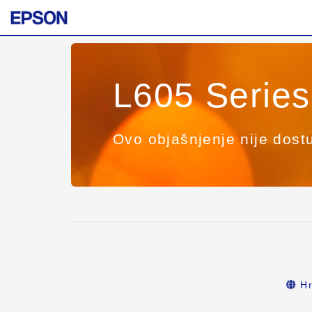
L605 Series
Ovo objašnjenje nije dost
Hr