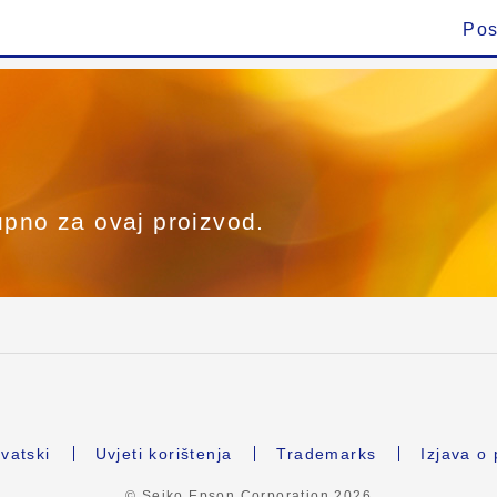
Pos
upno za ovaj proizvod.
vatski
Uvjeti korištenja
Trademarks
Izjava o 
© Seiko Epson Corporation
2026