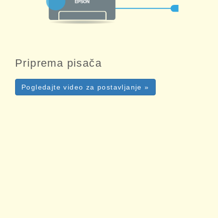
Priprema pisača
Pogledajte video za postavljanje »