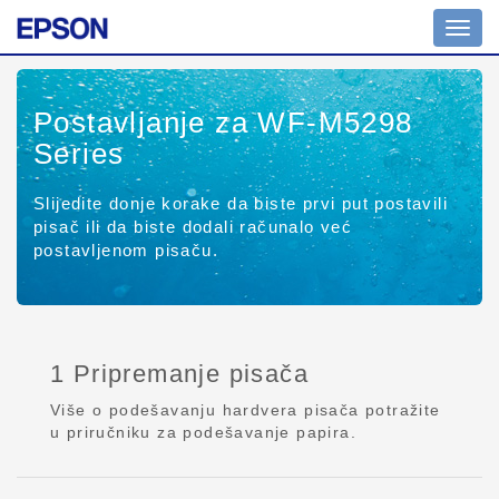
Toggl
navig
Postavljanje za WF-M5298
Series
Slijedite donje korake da biste prvi put postavili
pisač ili da biste dodali računalo već
postavljenom pisaču.
1 Pripremanje pisača
Više o podešavanju hardvera pisača potražite
u priručniku za podešavanje papira.