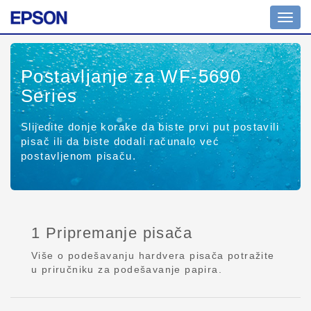
Toggl
navig
Postavljanje za WF-5690
Series
Slijedite donje korake da biste prvi put postavili
pisač ili da biste dodali računalo već
postavljenom pisaču.
1 Pripremanje pisača
Više o podešavanju hardvera pisača potražite
u priručniku za podešavanje papira.