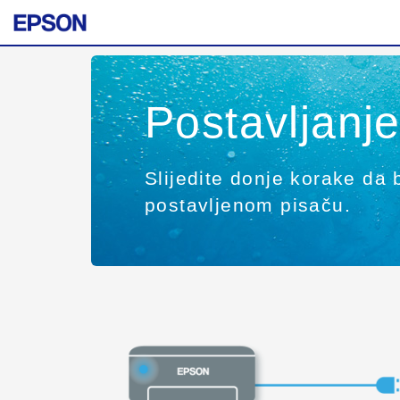
Postavljan
Slijedite donje korake da b
postavljenom pisaču.