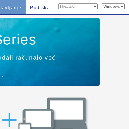
tavljanje
Podrška
eries
dodali računalo već