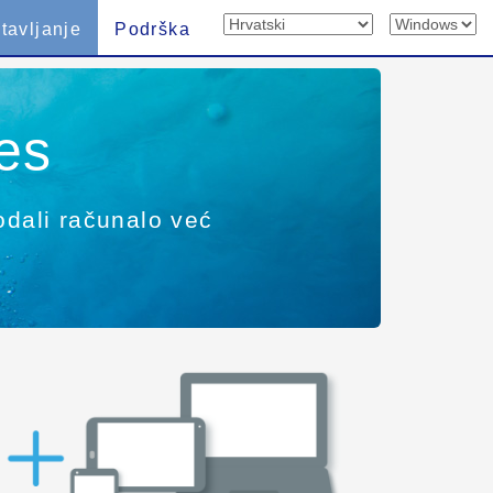
tavljanje
Podrška
es
dodali računalo već