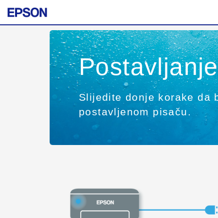
Postavljanj
Slijedite donje korake da b
postavljenom pisaču.