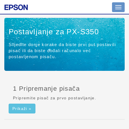
Promi
naviga
Postavljanje za PX-S350
Slijedite donje korake da biste prvi put postavili
pisač ili da biste dodali računalo već
postavljenom pisaču.
1 Pripremanje pisača
Pripremite pisač za prvo postavljanje.
Prikaži »