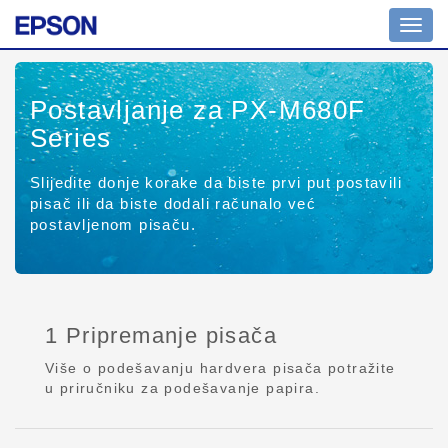
Toggl
navig
Postavljanje za PX-M680F
Series
Slijedite donje korake da biste prvi put postavili
pisač ili da biste dodali računalo već
postavljenom pisaču.
1 Pripremanje pisača
Više o podešavanju hardvera pisača potražite
u priručniku za podešavanje papira.