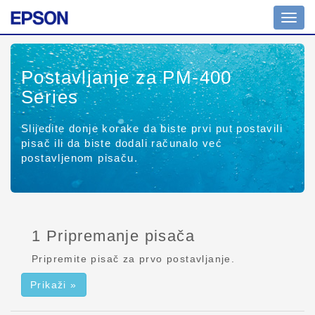
Promi
naviga
Postavljanje za PM-400
Series
Slijedite donje korake da biste prvi put postavili
pisač ili da biste dodali računalo već
postavljenom pisaču.
1 Pripremanje pisača
Pripremite pisač za prvo postavljanje.
Prikaži »