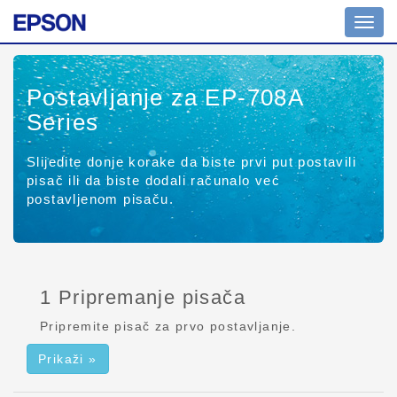
Promi
naviga
Postavljanje za EP-708A
Series
Slijedite donje korake da biste prvi put postavili
pisač ili da biste dodali računalo već
postavljenom pisaču.
1 Pripremanje pisača
Pripremite pisač za prvo postavljanje.
Prikaži »