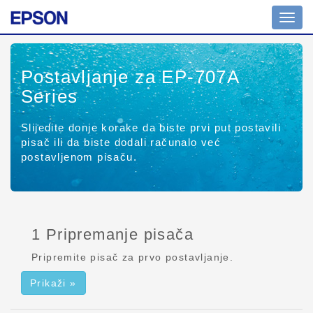
Promi
naviga
Postavljanje za EP-707A
Series
Slijedite donje korake da biste prvi put postavili
pisač ili da biste dodali računalo već
postavljenom pisaču.
1 Pripremanje pisača
Pripremite pisač za prvo postavljanje.
Prikaži »