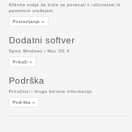
Kliknite ovdje da biste se povezali s računalom ili
pametnim uređajem.
Postavljanje »
Dodatni softver
Samo Windows / Mac OS X
Prikaži »
Podrška
Priručnici i druge korisne informacije
Podrška »