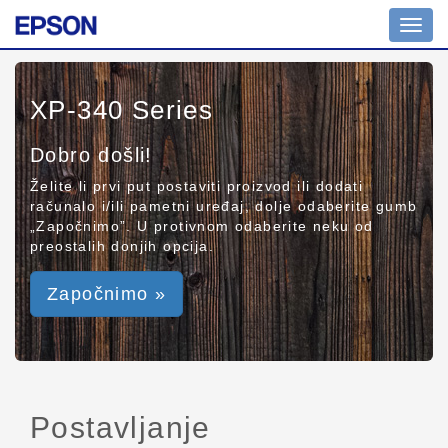
Toggl
navig
XP-340 Series
Dobro došli!
Želite li prvi put postaviti proizvod ili dodati
računalo i/ili pametni uređaj, dolje odaberite gumb
„Započnimo”. U protivnom odaberite neku od
preostalih donjih opcija.
Započnimo »
Postavljanje