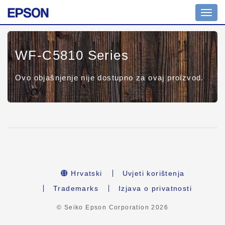
Toggl
navig
WF-C5810 Series
Ovo objašnjenje nije dostupno za ovaj proizvod.
Hrvatski
Uvjeti korištenja
Trademarks
Izjava o privatnosti
© Seiko Epson Corporation
2026