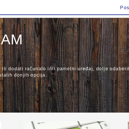
Pos
BAM
od ili dodati računalo i/ili pametni uređaj, dolje odab
talih donjih opcija.