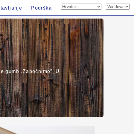
tavljanje
Podrška
erite gumb „Započnimo”. U