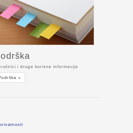
odrška
iručnici i druge korisne informacije
Podrška »
privatnosti