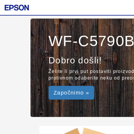
WF-C5790
Dobro došli!
Želite li prvi put postaviti proizv
protivnom odaberite neku od preos
Započnimo »