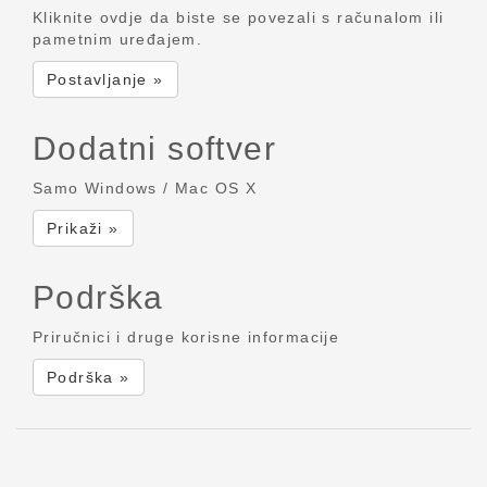
Kliknite ovdje da biste se povezali s računalom ili
pametnim uređajem.
Postavljanje »
Dodatni softver
Samo Windows / Mac OS X
Prikaži »
Podrška
Priručnici i druge korisne informacije
Podrška »