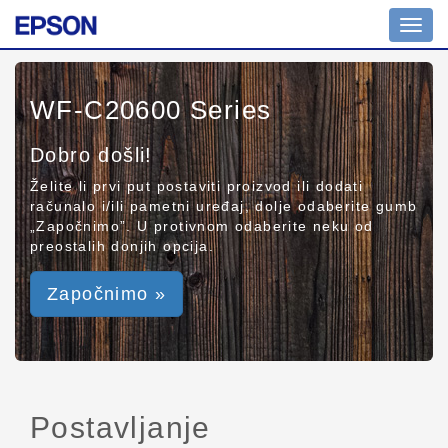
Toggl
navig
WF-C20600 Series
Dobro došli!
Želite li prvi put postaviti proizvod ili dodati
računalo i/ili pametni uređaj, dolje odaberite gumb
„Započnimo”. U protivnom odaberite neku od
preostalih donjih opcija.
Započnimo »
Postavljanje