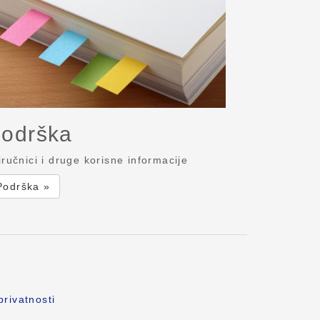
odrška
iručnici i druge korisne informacije
Podrška »
privatnosti