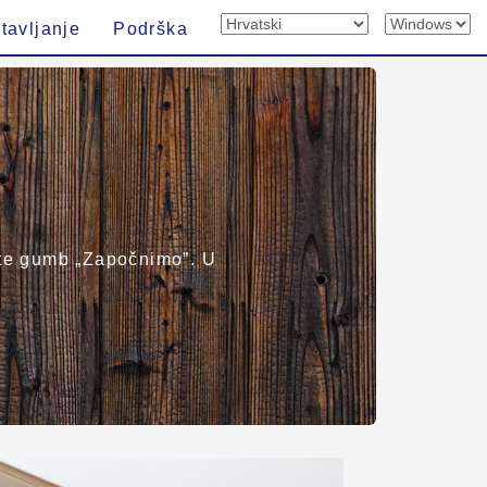
tavljanje
Podrška
erite gumb „Započnimo”. U