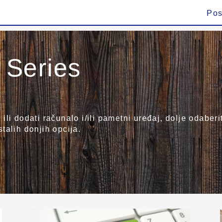
Pos
Series
od ili dodati računalo i/ili pametni uređaj, dolje odab
talih donjih opcija.