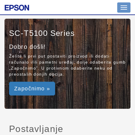
Toggl
navig
SC-T5100 Series
Dobro došli!
Želite li prvi put postaviti proizvod ili dodati
računalo i/ili pametni uređaj, dolje odaberite gumb
„Započnimo”. U protivnom odaberite neku od
preostalih donjih opcija.
Započnimo »
Postavljanje