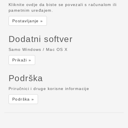
Kliknite ovdje da biste se povezali s računalom ili
pametnim uređajem.
Postavljanje »
Dodatni softver
Samo Windows / Mac OS X
Prikaži »
Podrška
Priručnici i druge korisne informacije
Podrška »