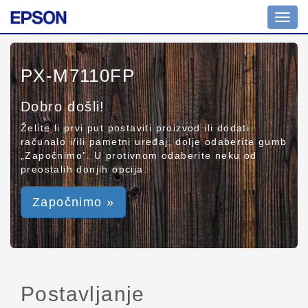
Toggl
navig
PX-M7110FP
Dobro došli!
Želite li prvi put postaviti proizvod ili dodati
računalo i/ili pametni uređaj, dolje odaberite gumb
„Započnimo”. U protivnom odaberite neku od
preostalih donjih opcija.
Započnimo »
Postavljanje