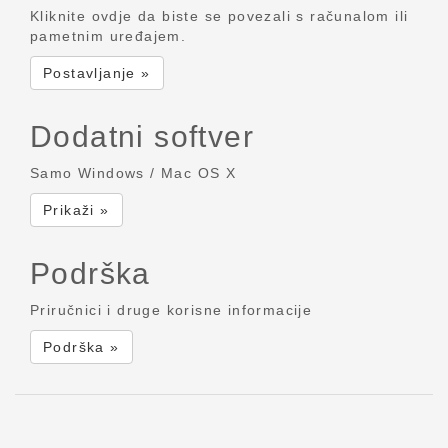
Kliknite ovdje da biste se povezali s računalom ili
pametnim uređajem.
Postavljanje »
Dodatni softver
Samo Windows / Mac OS X
Prikaži »
Podrška
Priručnici i druge korisne informacije
Podrška »