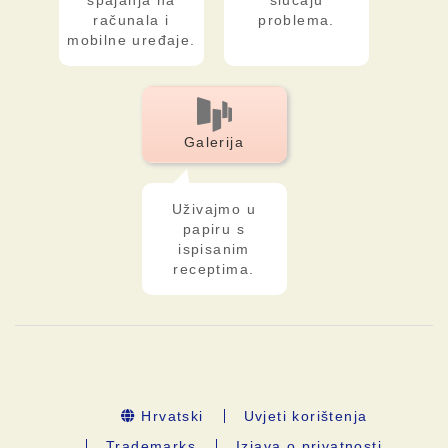
spajanja na
slučaju
računala i
problema.
mobilne uređaje.
Galerija
Uživajmo u
papiru s
ispisanim
receptima.
Hrvatski
Uvjeti korištenja
Trademarks
Izjava o privatnosti