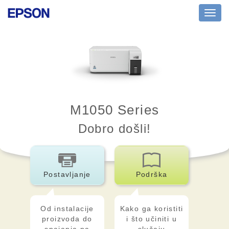
Toggl
navig
M1050 Series
Dobro došli!
Postavljanje
Podrška
Od instalacije
Kako ga koristiti
proizvoda do
i što učiniti u