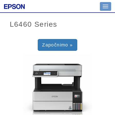
Toggl
navig
Započnimo »