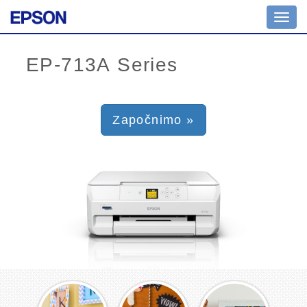
Toggl
navig
Započnimo »