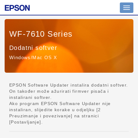
Promi
naviga
WF-7610 Series
Dodatni softver
Windows/Mac OS X
EPSON Software Updater instalira dodatni softver.
On također može ažurirati firmver pisača i
instalirani softver.
Ako program EPSON Software Updater nije
instaliran, slijedite korake u odjeljku [2
Preuzimanje i povezivanje] na stranici
[Postavljanje].