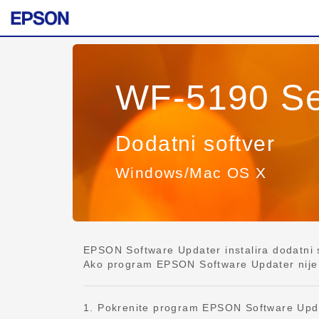
WF-5190 Se
Dodatni softver
Windows/Mac OS X
EPSON Software Updater instalira dodatni so
Ako program EPSON Software Updater nije ins
1. Pokrenite program EPSON Software Upd