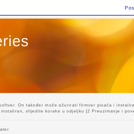
Pos
ries
ftver. On također može ažurirati firmver pisača i instalira
taliran, slijedite korake u odjeljku [2 Preuzimanje i povez
ater.