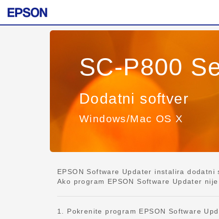
SC-P800 Se
Dodatni softver
Windows/Mac OS X
EPSON Software Updater instalira dodatni so
Ako program EPSON Software Updater nije ins
1. Pokrenite program EPSON Software Upd