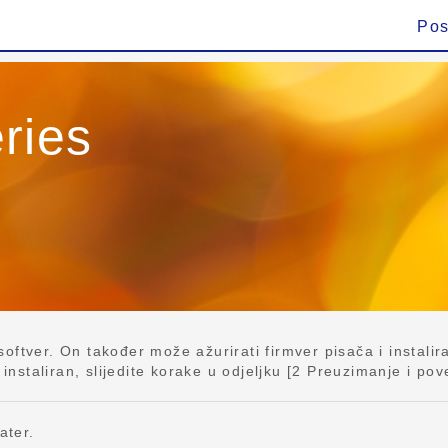
Pos
ries
ftver. On također može ažurirati firmver pisača i instalira
taliran, slijedite korake u odjeljku [2 Preuzimanje i povez
ater.