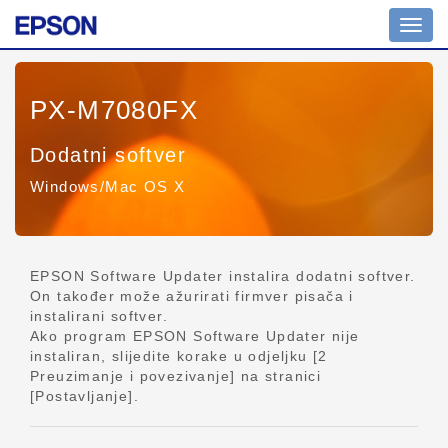
Promi
naviga
PX-M7080FX
Dodatni softver
Windows/Mac OS X
EPSON Software Updater instalira dodatni softver.
On također može ažurirati firmver pisača i
instalirani softver.
Ako program EPSON Software Updater nije
instaliran, slijedite korake u odjeljku [2
Preuzimanje i povezivanje] na stranici
[Postavljanje].