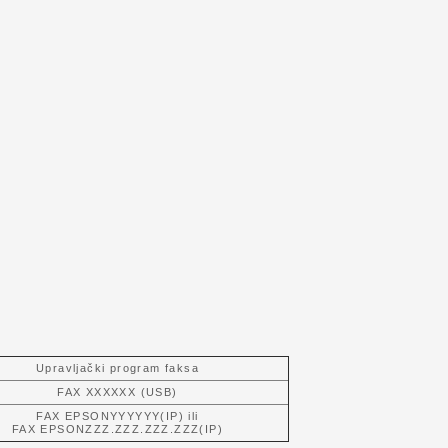
Upravljački program faksa
FAX XXXXXX (USB)
FAX EPSONYYYYYY(IP) ili
FAX EPSONZZZ.ZZZ.ZZZ.ZZZ(IP)