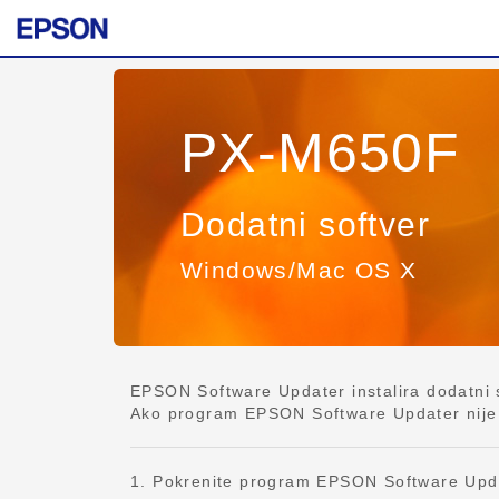
PX-M650F
Dodatni softver
Windows/Mac OS X
EPSON Software Updater instalira dodatni so
Ako program EPSON Software Updater nije ins
1. Pokrenite program EPSON Software Upd