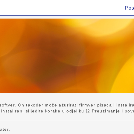
Pos
ftver. On također može ažurirati firmver pisača i instalira
taliran, slijedite korake u odjeljku [2 Preuzimanje i povez
ater.