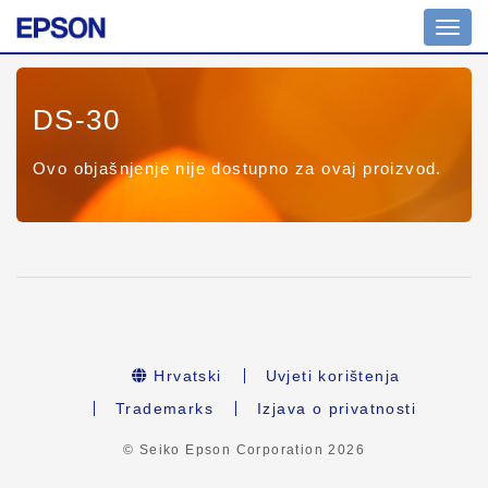
Toggl
navig
DS-30
Ovo objašnjenje nije dostupno za ovaj proizvod.
Hrvatski
Uvjeti korištenja
Trademarks
Izjava o privatnosti
© Seiko Epson Corporation
2026