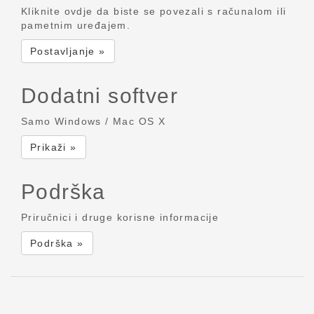
Kliknite ovdje da biste se povezali s računalom ili
pametnim uređajem.
Postavljanje »
Dodatni softver
Samo Windows / Mac OS X
Prikaži »
Podrška
Priručnici i druge korisne informacije
Podrška »