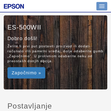
Toggl
navig
ES-500WII
Dobro došli!
Želite li prvi put postaviti proizvod ili dodati
računalo i/ili pametni uređaj, dolje odaberite gumb
„Započnimo”. U protivnom odaberite neku od
preostalih donjih opcija.
Započnimo »
Postavljanje