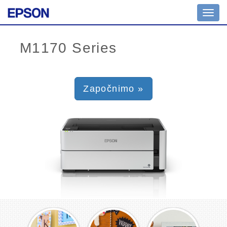
Toggl
navig
Započnimo »