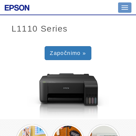
Toggl
navig
Započnimo »