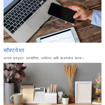
सॉफ़्टवेयर
उत्पाद ड्राइवर, उपयोगिता, फ़र्मवेयर आदि डाउनलोड करना।