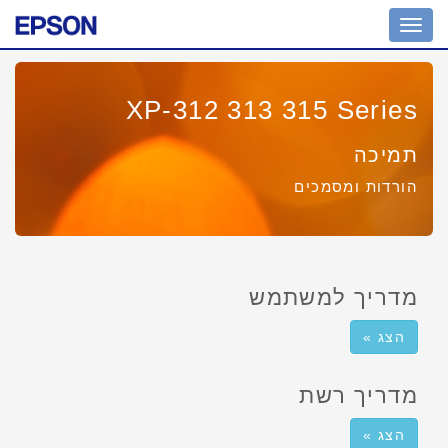
מחוון
ניווט
XP-312 313 315 Series
תמיכה
הורדות ומסמכים
מדריך למשתמש
הצג »
מדריך רשת
הצג »