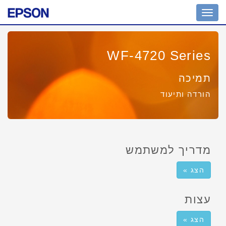
Toggle
navigation
WF-4720 Series
תמיכה
הורדה ותיעוד
מדריך למשתמש
הצג »
עצות
הצג »