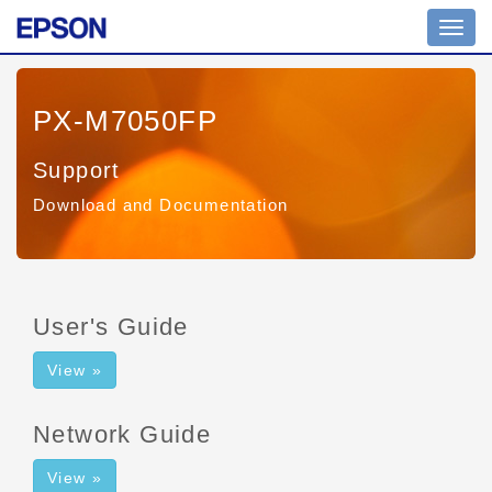
Toggl
navig
PX-M7050FP
Support
Download and Documentation
User's Guide
View »
Network Guide
View »