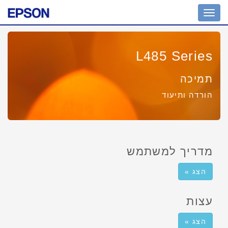
Toggle
navigation
L485 Series
תמיכה
הורדה ותיעוד
מדריך למשתמש
הצג »
עצות
הצג »