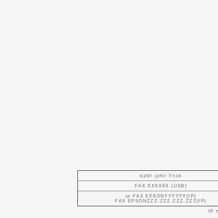
מנהל התקן לפקס
FAX XXXXXX (USB)‎
FAX EPSONYYYYYY(IP)‎ או
FAX EPSONZZZ.ZZZ.ZZZ.ZZZ(IP)‎