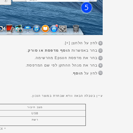
לחץ על הלחצן [+].
בחר באפשרות
הוסף מדפסת או סורק
.
בחר את מדפסת Epson מהרשימה.
בחר את מנהל ההתקן לפי שם המדפסת.
לחץ על
הוסף
.
עיין בטבלה הבאה וודא שבחרת במוצר הנכון.
מצב חיבור
USB
רשת
* XXXXXX = שם המוצר. YYYYYY = ‏6 ספרות של כתובת MAC. ZZZ.ZZZ.ZZZ.ZZZ = כתובת IP