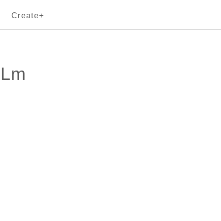
Create+
cLm