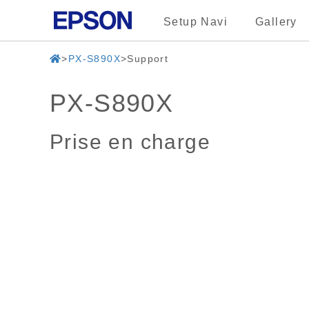
Setup Navi
Gallery
PX-S890X
Support
PX-S890X
Prise en charge