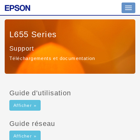
Affich
ou
masq
la
L655 Series
navig
Support
Téléchargements et documentation
Guide d'utilisation
Afficher »
Guide réseau
Afficher »