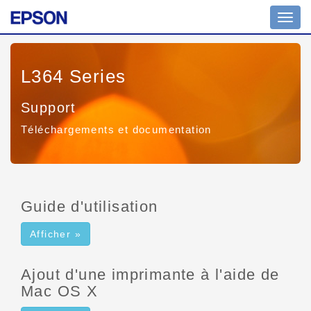
Affich
ou
masq
la
L364 Series
navig
Support
Téléchargements et documentation
Guide d'utilisation
Afficher »
Ajout d'une imprimante à l'aide de
Mac OS X