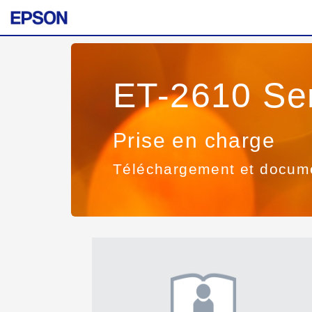
ET-2610 Se
Prise en charge
Téléchargement et docum