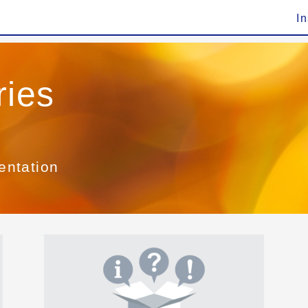
In
ries
entation