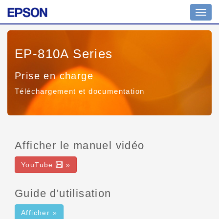
Toggl
navig
EP-810A Series
Prise en charge
Téléchargement et documentation
Afficher le manuel vidéo
YouTube
»
Guide d'utilisation
Afficher »