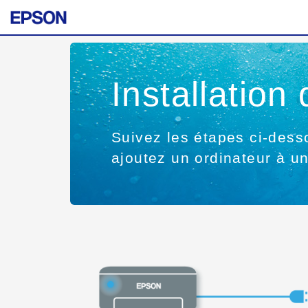
Installatio
Suivez les étapes ci-desso
ajoutez un ordinateur à un