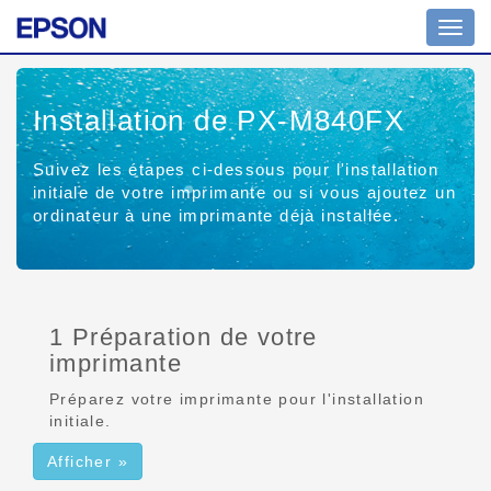
Affich
ou
masq
la
Installation de PX-M840FX
navig
Suivez les étapes ci-dessous pour l'installation
initiale de votre imprimante ou si vous ajoutez un
ordinateur à une imprimante déjà installée.
1 Préparation de votre
imprimante
Préparez votre imprimante pour l'installation
initiale.
Afficher »