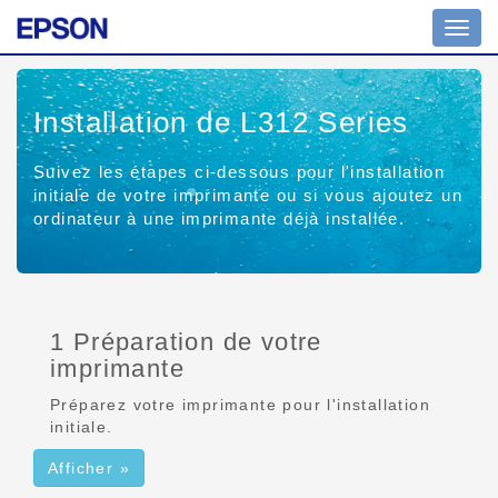
Affich
ou
masq
la
Installation de L312 Series
navig
Suivez les étapes ci-dessous pour l'installation
initiale de votre imprimante ou si vous ajoutez un
ordinateur à une imprimante déjà installée.
1 Préparation de votre
imprimante
Préparez votre imprimante pour l'installation
initiale.
Afficher »