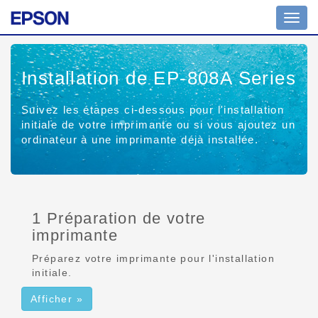
Affich
ou
masq
la
Installation de EP-808A Series
navig
Suivez les étapes ci-dessous pour l'installation
initiale de votre imprimante ou si vous ajoutez un
ordinateur à une imprimante déjà installée.
1 Préparation de votre
imprimante
Préparez votre imprimante pour l'installation
initiale.
Afficher »