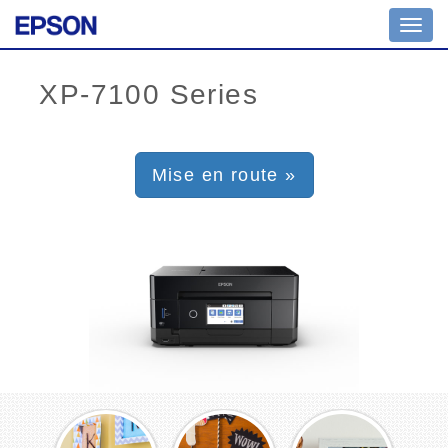
Toggl
navig
Mise en route »