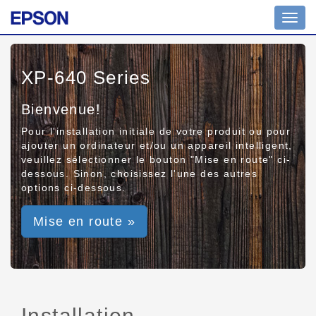
Toggl
navig
XP-640 Series
Bienvenue!
Pour l'installation initiale de votre produit ou pour
ajouter un ordinateur et/ou un appareil intelligent,
veuillez sélectionner le bouton "Mise en route" ci-
dessous. Sinon, choisissez l'une des autres
options ci-dessous.
Mise en route »
Installation