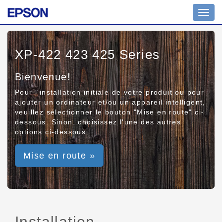
Toggl
navig
XP-422 423 425 Series
Bienvenue!
Pour l'installation initiale de votre produit ou pour
ajouter un ordinateur et/ou un appareil intelligent,
veuillez sélectionner le bouton "Mise en route" ci-
dessous. Sinon, choisissez l'une des autres
options ci-dessous.
Mise en route »
Installation